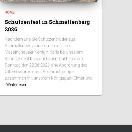
HOME
Schützenfest in Schmallenberg
2026
Nachdem uns die Schützenbrüder aus
Schmallenberg zusammen mit ihrer
Messinghauser Königin Karla bei unserem
Schützenfest besucht haben, hat heute am
Sonntag den 28.06.2026 eine Abordnung des
Offizierscorps samt Armbrustgruppe
zusammen mit unserem Königspaar Elmar und
Weiterlesen