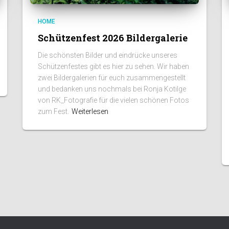
HOME
Schützenfest 2026 Bildergalerie
Die schönsten Bilder und eindrücke unseres
Schützenfestes gibt es hier zu sehen. Wir haben
zwei Bildergalerien für euch zusammengestellt
und bedanken uns nochmals bei Ronja Kotilge
von RK_Fotografie für die vielen schönen Fotos
zum Fest.
Weiterlesen