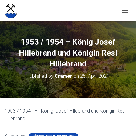
NAVIG
1953 / 1954 – König Josef
Hillebrand und Königin Resi
Hillebrand
Published by
Cramer
on
25. April 2021
1953 / 1954 – König Josef Hillebrand und Königin Resi
Hillebrand