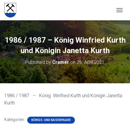
NAVIG
1986 / 1987 – König Winfried Kurth
und Königin Janetta Kurth
Published by
Cramer
on
25. April 2021
1986 / 1987 – König Winfried Kurth und Königin Janetta
Kurth
Kategorien:
KÖNIGS- UND KAISERPAARE