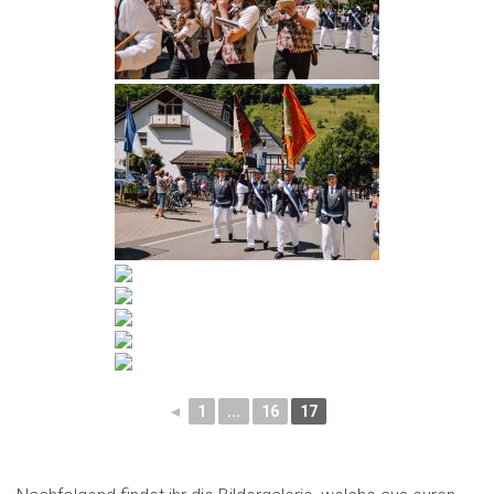
◄
1
...
16
17