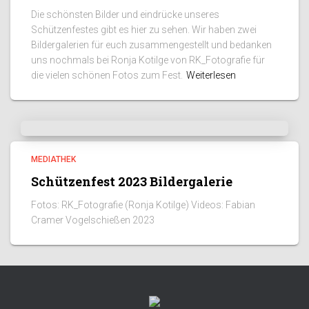
Die schönsten Bilder und eindrücke unseres
Schützenfestes gibt es hier zu sehen. Wir haben zwei
Bildergalerien für euch zusammengestellt und bedanken
uns nochmals bei Ronja Kotilge von RK_Fotografie für
die vielen schönen Fotos zum Fest.
Weiterlesen
MEDIATHEK
Schützenfest 2023 Bildergalerie
Fotos: RK_Fotografie (Ronja Kotilge) Videos: Fabian
Cramer Vogelschießen 2023