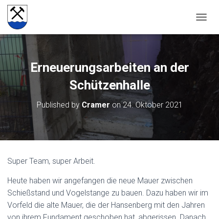
NAVIG
Erneuerungsarbeiten an der
Schützenhalle
Published by
Cramer
on
24. Oktober 2021
Super Team, super Arbeit.
Heute haben wir angefangen die neue Mauer zwischen
Schießstand und Vogelstange zu bauen. Dazu haben wir im
Vorfeld die alte Mauer, die der Hansenberg mit den Jahren
von ihrem Fundament geschoben hat, abgerissen. Danach