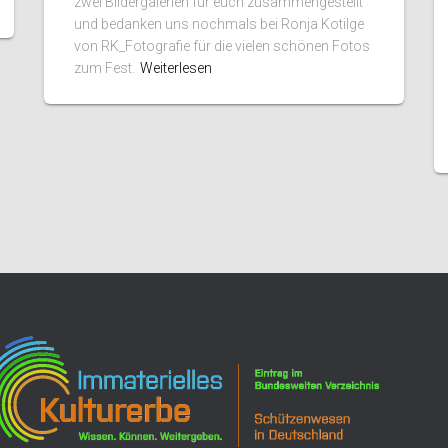
zwei Bildergalerien für euch zusammengestellt
und bedanken uns nochmals bei Ronja Kotilge
von RK_Fotografie für die vielen schönen Fotos
zum Fest.
Weiterlesen