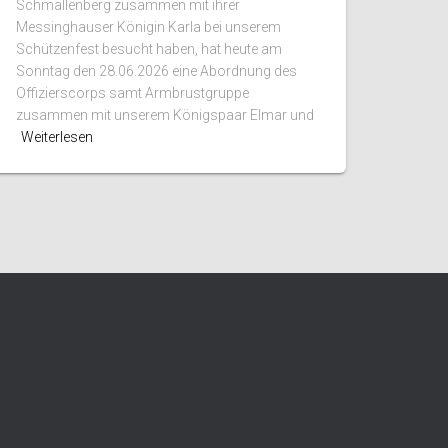
Schmallenberg zusammen mit ihrer
Messinghauser Königin Karla bei unserem
Schützenfest besucht haben, hat heute am
Sonntag den 28.06.2026 eine Abordnung des
Offizierscorps samt Armbrustgruppe
zusammen mit unserem Königspaar Elmar und
Weiterlesen