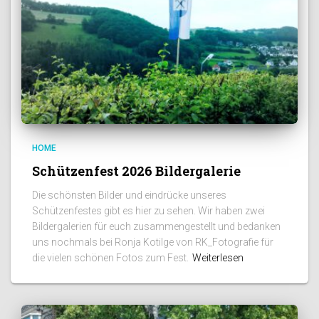
HOME
Schützenfest 2026 Bildergalerie
Die schönsten Bilder und eindrücke unseres
Schützenfestes gibt es hier zu sehen. Wir haben zwei
Bildergalerien für euch zusammengestellt und bedanken
uns nochmals bei Ronja Kotilge von RK_Fotografie für
die vielen schönen Fotos zum Fest.
Weiterlesen