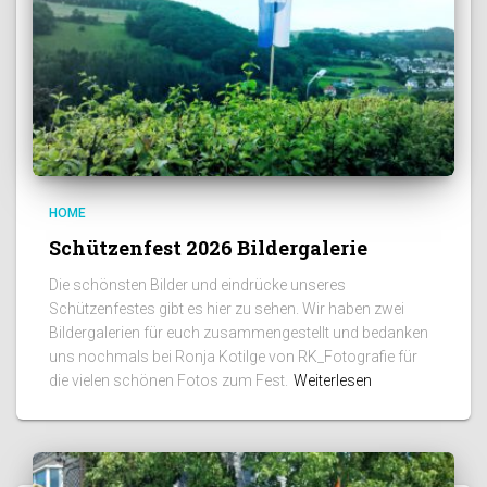
HOME
Schützenfest 2026 Bildergalerie
Die schönsten Bilder und eindrücke unseres
Schützenfestes gibt es hier zu sehen. Wir haben zwei
Bildergalerien für euch zusammengestellt und bedanken
uns nochmals bei Ronja Kotilge von RK_Fotografie für
die vielen schönen Fotos zum Fest.
Weiterlesen